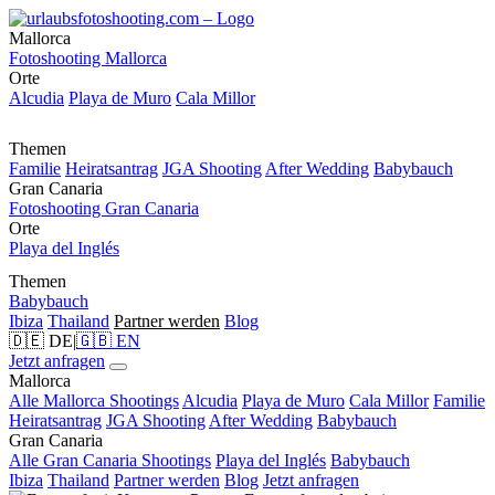
Mallorca
Fotoshooting Mallorca
Orte
Alcudia
Playa de Muro
Cala Millor
Themen
Familie
Heiratsantrag
JGA Shooting
After Wedding
Babybauch
Gran Canaria
Fotoshooting Gran Canaria
Orte
Playa del Inglés
Themen
Babybauch
Ibiza
Thailand
Partner werden
Blog
🇩🇪 DE
|
🇬🇧 EN
Jetzt anfragen
Mallorca
Alle Mallorca Shootings
Alcudia
Playa de Muro
Cala Millor
Familie
Heiratsantrag
JGA Shooting
After Wedding
Babybauch
Gran Canaria
Alle Gran Canaria Shootings
Playa del Inglés
Babybauch
Ibiza
Thailand
Partner werden
Blog
Jetzt anfragen